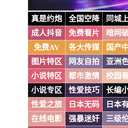
真是约炮
全国空降
同城
成人抖音
免费看片
暗网
免费AV
各大传媒
国产
图片特区
网友自拍
亚洲
小说特区
都市激情
校园
小说专区
性爱技巧
长编
性爱之旅
日本无码
日本
在线电影
强暴迷奸
三级