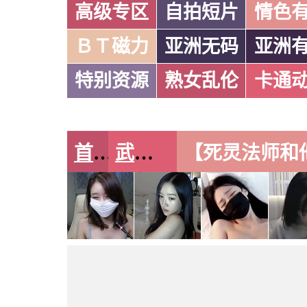
高级专区
自拍短片
情色
ＢＴ磁力
亚洲无码
亚洲
特别资源
熟女乱伦
卡通
首页
武侠古典